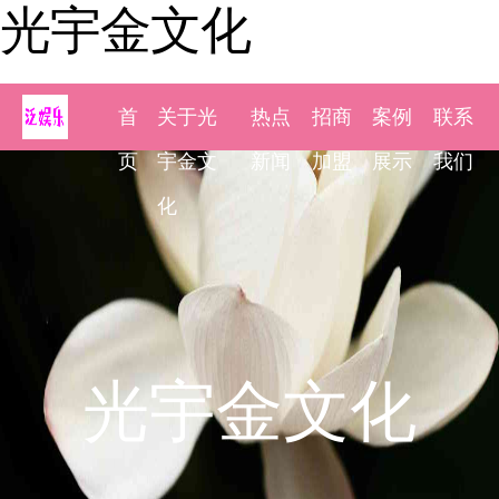
光宇金文化
首
关于光
热点
招商
案例
联系
页
宇金文
新闻
加盟
展示
我们
化
光宇金文化